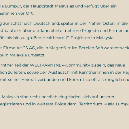
ala Lumpur, der Hauptstadt Malaysias und verfügt über ein
r:innen vor Ort.
eg zunächst nach Deutschland, später in den Nahen Osten, in di
ist baute er über die Jahrzehnte mehrere Projekte und Firmen au
t bis hin zu großen Healthcare-IT-Projekten in Malaysia.
er Firma AHCS AG, die in Klagenfurt im Bereich Softwareentwick
te in Malaysia umsetzt.
skärntner Teil der WELTKÄRNTNER-Community zu sein, das neue
 zu leiten, sowie den Austausch mit Kärntner:innen in der Re
mit seiner Heimat verbunden und kommt so oft als möglich na
Malaysia sind recht herzlich eingeladen, sich auf unserer
egistrieren und in weiterer Folge dem „Territorium Kuala Lump