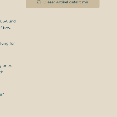
Dieser Artikel gefällt mir
e USA und
f bzw.
lung für
gion zu
ch
ur“