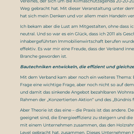
Vereines, der sich um die Klimaschutzagenda 20-20-20
Weg gebracht hat. Mit dieser Veranstaltung unter dem
hat sich mein Denken und vor allem mein Handeln ve
Ich bekam aber die Lust am Mitgestalten, ohne dass ic
neutral. Und so war es ein Glück, dass ich 2011 als Ge
inhabergeführten Immobilienwirtschaft berufen wurd
effektiv. Es war mir eine Freude, dass der Verband i
Branche geworden ist.
Bautechniken entwickeln, die effizient und gleichze
Mit dem Verband kam aber noch ein weiteres Thema: B
Frage eine wichtige Frage, aber noch nicht so auf d
und damit das sinkende Angebot bezahlbaren Wohnra
Rahmen der „Konzertierten Aktion“ und des „Bündnis 
Aber Theorie ist das eine – die Praxis ist das andere.
geeignet sind, die Energieeffizienz zu steigern und di
mit einem Unternehmen zusammen, das den Holzrahm
Level gebracht hat, zusammen. Dieses Unternehmen hat 