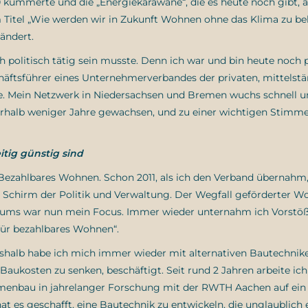
 kümmerte und die „Energiekarawane“, die es heute noch gibt, 
 Titel „Wie werden wir in Zukunft Wohnen ohne das Klima zu be
rändert.
h politisch tätig sein musste. Denn ich war und bin heute noch p
schäftsführer eines Unternehmerverbandes der privaten, mittelst
e. Mein Netzwerk in Niedersachsen und Bremen wuchs schnell 
nnerhalb weniger Jahre gewachsen, und zu einer wichtigen Stimm
itig günstig sind
ezahlbares Wohnen. Schon 2011, als ich den Verband übernahm,
em Schirm der Politik und Verwaltung. Der Wegfall geförderter
ums war nun mein Focus. Immer wieder unternahm ich Vorstö
für bezahlbares Wohnen“.
 Deshalb habe ich mich immer wieder mit alternativen Bautechnike
e Baukosten zu senken, beschäftigt. Seit rund 2 Jahren arbeite ic
enbau in jahrelanger Forschung mit der RWTH Aachen auf ein
es geschafft, eine Bautechnik zu entwickeln, die unglaublich e