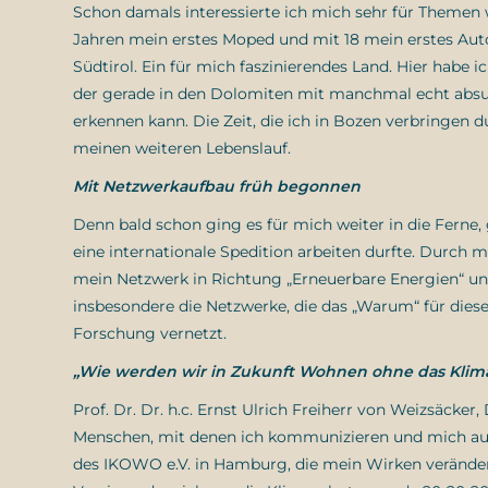
Schon damals interessierte ich mich sehr für Themen w
Jahren mein erstes Moped und mit 18 mein erstes Aut
Südtirol. Ein für mich faszinierendes Land. Hier habe 
der gerade in den Dolomiten mit manchmal echt absu
erkennen kann. Die Zeit, die ich in Bozen verbringen d
meinen weiteren Lebenslauf.
Mit Netzwerkaufbau früh begonnen
Denn bald schon ging es für mich weiter in die Ferne,
eine internationale Spedition arbeiten durfte. Durch 
mein Netzwerk in Richtung „Erneuerbare Energien“ und
insbesondere die Netzwerke, die das „Warum“ für diese
Forschung vernetzt.
„Wie werden wir in Zukunft Wohnen ohne das Klima
Prof. Dr. Dr. h.c. Ernst Ulrich Freiherr von Weizsäcker
Menschen, mit denen ich kommunizieren und mich aus
des IKOWO e.V. in Hamburg, die mein Wirken veränder