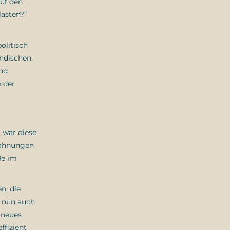
auf den
lasten?“
olitisch
ändischen,
und
e der
 war diese
 Wohnungen
ße im
n, die
h nun auch
 neues
ffizient