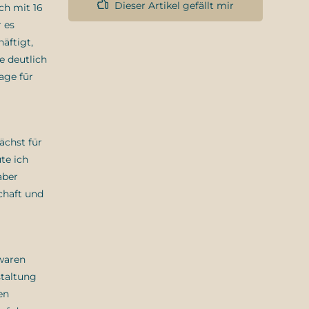
Dieser Artikel gefällt mir
ch mit 16
 es
äftigt,
 deutlich
age für
ächst für
te ich
aber
chaft und
 waren
staltung
en