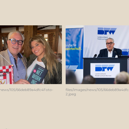
s/news/105/66deb89a4dfc4Foto-
files/images/news/105/66deb89a4df
2.jpeg