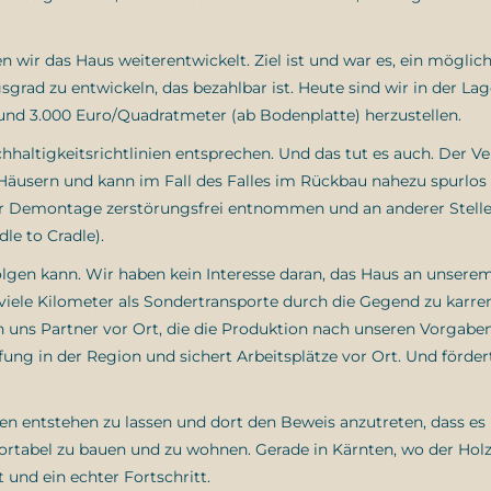
 wir das Haus weiterentwickelt. Ziel ist und war es, ein möglic
rad zu entwickeln, das bezahlbar ist. Heute sind wir in der Lage
rund 3.000 Euro/Quadratmeter (ab Bodenplatte) herzustellen.
haltigkeitsrichtlinien entsprechen. Und das tut es auch. Der V
 Häusern und kann im Fall des Falles im Rückbau nahezu spurlos
i der Demontage zerstörungsfrei entnommen und an anderer Stell
le to Cradle).
rfolgen kann. Wir haben kein Interesse daran, das Haus an unsere
iele Kilometer als Sondertransporte durch die Gegend zu karre
uns Partner vor Ort, die die Produktion nach unseren Vorgabe
ng in der Region und sichert Arbeitsplätze vor Ort. Und förder
ten entstehen zu lassen und dort den Beweis anzutreten, dass e
fortabel zu bauen und zu wohnen. Gerade in Kärnten, wo der Ho
t und ein echter Fortschritt.