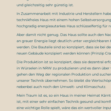
und gleichzeitig sehr günstig ist.
In Zusammenarbeit mit Industrie und Herstellern haben
technikfreies Haus mit einem hohen Selbstversorgungsg
hochgradig energieautarkes Haus schlüsselfertig für 
Aber damit nicht genug. Das Haus sollte auch den Nach
an grauer Energie liegt deutlich unter vergleichbaren
werden. Die Bauteile sind so konzipiert, dass sie be
neuen Gebäude konzipiert werden können (Prinzip Crad
Die Produktion ist so konzipiert, dass sie dezentral e
in Würselen in NRW zu produzieren und es dann über v
gehen den Weg der regionalen Produktion und suchen 
unserer Technik übernehmen. So bleibt die Wertschöpfu
nebenbei auch noch den Umwelt- und Klimaschutz.
Mein Traum ist es, so ein Haus in meiner Heimat Kärn
ist, mit einer sehr einfachen Technik gesund und kom
eine wichtige Rolle spielt, wäre das ein wertvoller Inpu