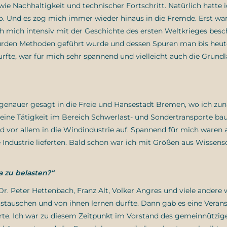
ie Nachhaltigkeit und technischer Fortschritt. Natürlich hatte i
o. Und es zog mich immer wieder hinaus in die Fremde. Erst war
ich mich intensiv mit der Geschichte des ersten Weltkrieges besch
rden Methoden geführt wurde und dessen Spuren man bis heute
urfte, war für mich sehr spannend und vielleicht auch die Grundl
 genauer gesagt in die Freie und Hansestadt Bremen, wo ich zun
meine Tätigkeit im Bereich Schwerlast- und Sondertransporte bau
 vor allem in die Windindustrie auf. Spannend für mich waren 
 Industrie lieferten. Bald schon war ich mit Größen aus Wissens
 zu belasten?“
, Dr. Peter Hettenbach, Franz Alt, Volker Angres und viele andere
tauschen und von ihnen lernen durfte. Dann gab es eine Veran
te. Ich war zu diesem Zeitpunkt im Vorstand des gemeinnützig