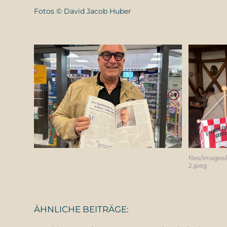
Fotos ©️ David Jacob Huber
files/image
2.jpeg
ÄHNLICHE BEITRÄGE: