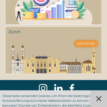
Zürich
BEITRETEN
Diese Seite verwendet Cookies, um Ihnen die bestmögliche
Nutzererfahrung auf unserer Website bieten zu können. Wir
Copyright © 2026 Weltkärntner
benutzen Dienste von Drittanbietern, die ebenfalls Cookies
Nutzungsbedingungen